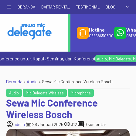
menu
expand_more
BERANDA
DAFTAR RENTAL
TESTIMONIAL
BLOG
Hotline
Wha
08568650300
0812
e untuk Rapat, Seminar, dan Konferensi
Audio
,
Mic Delegate
,
Microphon
Beranda
»
Audio
»
Sewa Mic Conference Wireless Bosch
Audio
Mic Delegate Wireless
Microphone
Sewa Mic Conference
Wireless Bosch
account_circle
calendar_month
visibility
comment
admin
28 Januari 2025
312
0 komentar